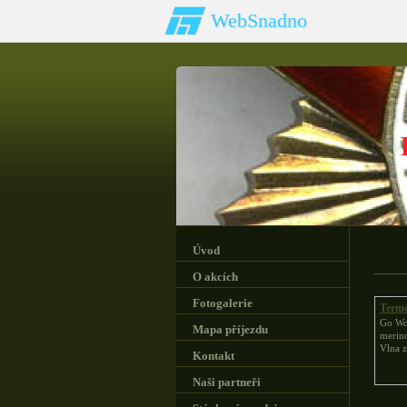
WebSnadno
Úvod
O akcích
Fotogalerie
Termo
Go Wo
Mapa příjezdu
merin
Vlna 
Kontakt
Naši partneři