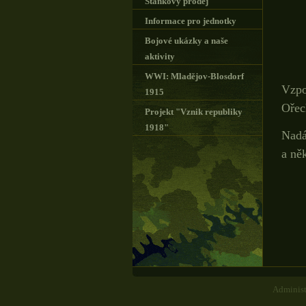
Stánkový prodej
Informace pro jednotky
Bojové ukázky a naše
aktivity
WWI: Mladějov-Blosdorf
Vzpo
1915
Ořec
Projekt "Vznik republiky
1918"
Nadá
a
něk
Adminis