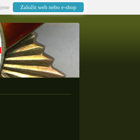
Založit web nebo e-shop
jeme
I