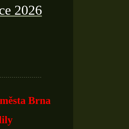
oce 2026
- - - - - - - - - - - - - - - - - - - - -
í města Brna
lily