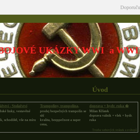
Doporuču
BOJOVÉ UKÁZKY WWI a WWI
Úvod
řství - Stolařství
Trampolíny, trampolína,
doprava + hydr. ruka �
ské linky, vestavěné
prodej bezpečných trampolín se
Milan Křístek
,
sítí
doprava valnik + vlek + hydr.
k, schodiště, vše na míru
kvalita, bezppečnost a super
ruka
cena,
Tvorba webových stránek a e-shopů