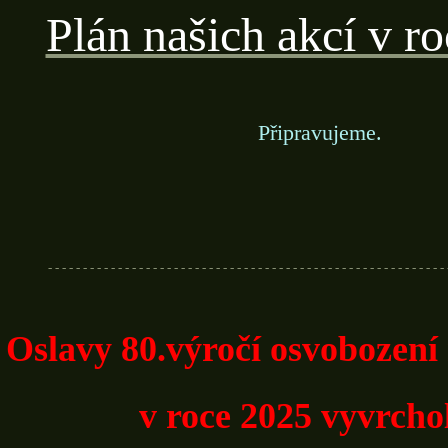
Plán našich akcí v r
Připravujeme.
- - - - - - - - - - - - - - - - - - - - - - - - - - - - - - - - - - - - - - - - - - - - - - - - - - - - - - - - - 
Oslavy 80.výročí osvobozen
v roce 2025
vyvrcho