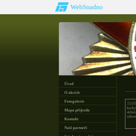
WebSnadno
Úvod
O akcích
Fotogalerie
Truhlá
kuchyň
Mapa příjezdu
skříně
nábyte
Kontakt
Naši partneři