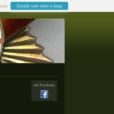
Založit web nebo e-shop
jeme
I
náš Facebook