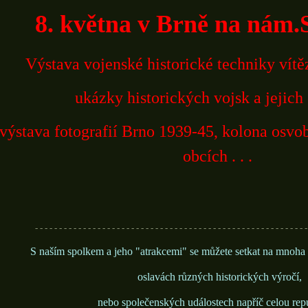
8. května v Brně na nám.
Výstava vojenské historické techniky vít
ukázky historických vojsk a jejich 
výstava fotografií Brno 1939-45, kolona osvo
obcích . . .
- - - - - - - - - - - - - - - - - - - - - - - - - - - - - - - - - - - - - - - - - - - - - - - - - - - - - - - - -
S naším spolkem a jeho "atrakcemi" se můžete setkat na mnoha
oslavách různých historických výročí,
nebo společenských událostech napříč celou rep