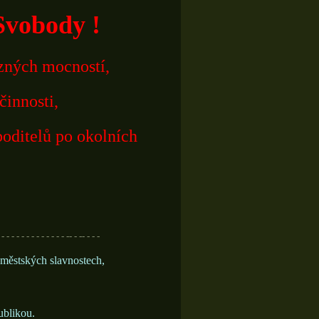
Svobody !
ězných mocností,
činnosti,
boditelů po okolních
 - - - - - - - - - - - - - -- - -- - - -
 městských slavnostech,
ublikou.