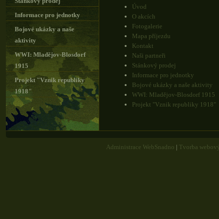
Stánkový prodej
Úvod
Informace pro jednotky
O akcích
Fotogalerie
Bojové ukázky a naše
Mapa příjezdu
aktivity
Kontakt
WWI: Mladějov-Blosdorf
Naši partneři
Stánkový prodej
1915
Informace pro jednotky
Projekt "Vznik republiky
Bojové ukázky a naše aktivity
1918"
WWI: Mladějov-Blosdorf 1915
Projekt "Vznik republiky 1918"
Administrace WebSnadno
|
Tvorba webový