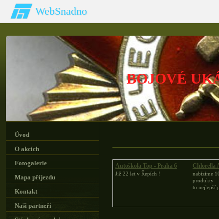
WebSnadno
BOJOVÉ UK
Úvod
O akcích
Fotogalerie
Autoškola Top - Praha 6
Chlorella
Již 22 let v Řepích !
nabízíme 1
Mapa příjezdu
produkty
to nejlepší 
Kontakt
Naši partneři